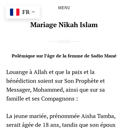
MENU
Skip
Skip
FR
to
to
the
the
Mariage Nikah Islam
content
main
menu
Polémique sur l’âge de la femme de Sadio Mané
Louange à Allah et que la paix et la
bénédiction soient sur Son Prophète et
Messager, Mohammed, ainsi que sur sa
famille et ses Compagnons :
La jeune mariée, prénommée Aisha Tamba,
serait âgée de 18 ans, tandis que son époux