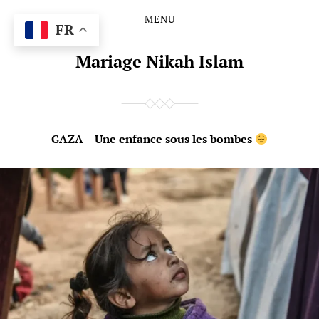
MENU
Skip
Skip
FR
to
to
the
the
Mariage Nikah Islam
content
main
menu
GAZA – Une enfance sous les bombes