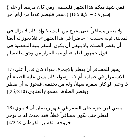
{فمن شهد منكم هذا الشهر فليصمه! ومن كان مريضا أو على
سفر فليصم عددا من أيام أخر. } [سورة 2 – الآية 185]
ولا يعتبر مسافراً حتى يخرج من المدينة؛ وإذا كان لا يزال في
المدينة، فإنه يحسب « حاضراً في هذا الشهر »، فلا يجوز له أيضاً
أن يقصر الصلاة. ولا ينبغي أن يكون السفر بنية المعصية في
قول جمهور العلماء، أو بنية الفرار من وجوب الصيام.
17) يجوز للمسافر أن يفطر بالإجماع، سواء كان قادراً على
الاستمرار في صيامه أم لا
،
وسواء كان يشق عليه الصيام أم
لا. وحتى لو كان سفره سهلاً، وله من يخدمه، فيجوز له أن يفطر
ويقصر الصلاة. [مجموع الفتاوى (25/210)]
18) ينبغي لمن عزم على السفر في شهر رمضان أن لا ينوي
الفطر حتى يكون مسافراً فعلاً، فقد يحدث له ما يؤخر
خروجه. [تفسير القرطبي 2/278]