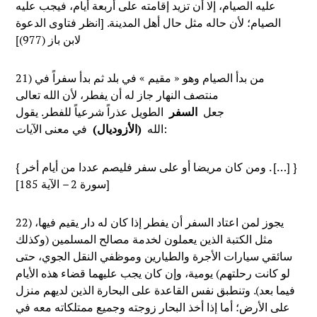
عليه الصيام، إلا أن تزيد إقامته على أربعة أيام، فيجب عليه
الصيام؛ لأن حاله مثل حال أهل المدينة. [انظر فتاوى الدعوة
لابن باز (977)]
21) من بدأ الصيام وهو « مقيم » في بلد ثم بدأ سفراً في
منتصف النهار جاز له أن يفطر، لأن الله تعالى
جعل
السفر
الطويل عذراً شرعياً للفطر. يقول
في معنى الآيات:
الله
(الأزوديال)
{ ومن كان مريضا أو على سفر فليصم عددا من أيام أخر . […] }
[سورة 2 – الآية 185]
22) يجوز لمن اعتاد السفر أن يفطر إذا كان له دار يقيم فيها،
مثل الكتبة الذين يعملون لخدمة مصالح المسلمين (وكذلك
سائقي سيارات الأجرة والطيارين وموظفي النقل الجوي، حتى
لو كانت رحلتهم) يومية، وإن كان يجب عليهما قضاء هذه الأيام
فيما بعد). وتنطبق نفس القاعدة على البحارة الذين لديهم منزل
على الأرض؛ أما إذا أخذ البحار زوجته وجميع ممتلكاته معه في