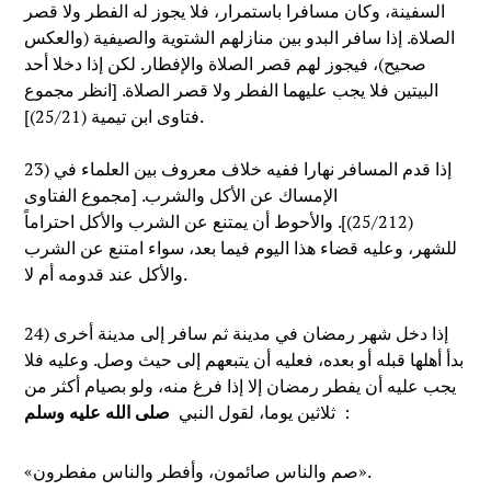
السفينة، وكان مسافرا باستمرار، فلا يجوز له الفطر ولا قصر
الصلاة. إذا سافر البدو بين منازلهم الشتوية والصيفية (والعكس
صحيح)، فيجوز لهم قصر الصلاة والإفطار. لكن إذا دخلا أحد
البيتين فلا يجب عليهما الفطر ولا قصر الصلاة. [انظر مجموع
فتاوى ابن تيمية (25/21)].
23) إذا قدم المسافر نهارا ففيه خلاف معروف بين العلماء في
الإمساك عن الأكل والشرب. [مجموع الفتاوى
(25/212)]. والأحوط أن يمتنع عن الشرب والأكل احتراماً
للشهر، وعليه قضاء هذا اليوم فيما بعد، سواء امتنع عن الشرب
والأكل عند قدومه أم لا.
24) إذا دخل شهر رمضان في مدينة ثم سافر إلى مدينة أخرى
بدأ أهلها قبله أو بعده، فعليه أن يتبعهم إلى حيث وصل. وعليه فلا
يجب عليه أن يفطر رمضان إلا إذا فرغ منه، ولو بصيام أكثر من
:
ثلاثين يوما، لقول النبي
صلى الله عليه وسلم
«صم والناس صائمون، وأفطر والناس مفطرون».