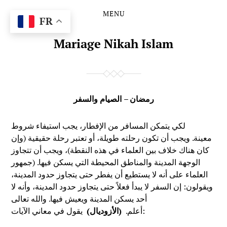
MENU
Skip
Skip
FR
to
to
the
the
Mariage Nikah Islam
content
main
menu
رمضان – الصيام والسفر
لكي يتمكن المسافر من الإفطار، يجب استيفاء شروط
معينة. ويجب أن تكون رحلته طويلة، أو تعتبر رحلة حقيقية (وإن
كان هناك خلاف بين العلماء في هذه النقطة)، ويجب أن تتجاوز
الوجهة المدينة والمناطق المحيطة التي يسكن فيها. (جمهور
العلماء على أنه لا يستطيع أن يفطر حتى يتجاوز حدود المدينة،
ويقولون: إن السفر لا يبدأ فعلاً حتى يتجاوز حدود المدينة، وأنه لا
أحد يسكن المدينة ويعيش فيها. والله تعالى
يقول في معاني الآيات:
أعلم.
(الأزوديال)