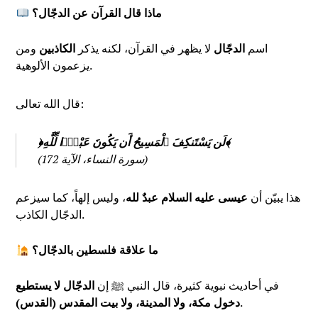
ماذا قال القرآن عن الدجّال؟
اسم
الدجّال
لا يظهر في القرآن، لكنه يذكر
الكاذبين
ومن
يزعمون الألوهية.
قال الله تعالى:
﴿لَن يَسْتَنكِفَ ٱلْمَسِيحُ أَن يَكُونَ عَبْدًۭا لِّلَّهِ﴾
(سورة النساء، الآية 172)
هذا يبيّن أن
عيسى عليه السلام عبدٌ لله
، وليس إلهاً، كما سيزعم
الدجّال الكاذب.
ما علاقة فلسطين بالدجّال؟
في أحاديث نبوية كثيرة، قال النبي ﷺ إن
الدجّال لا يستطيع
.
دخول مكة، ولا المدينة، ولا بيت المقدس (القدس)