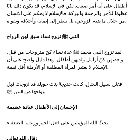
أطفال على أنه أمر صعب. لكن في الإسلام، قد يكون ذلك بابًا
عظيمًا للأجر والرحمة والبركة. فالإسلام لا يحكم على الإنسان
من خلال ماضيه الزوجي، بل ينظر إلى إيمانه وأخلاقه وتقواه.
النبي ﷺ تزوج نساء سبق لهن الزواج
لقد تزوج النبي محمد ﷺ عدة نساء كنّ متزوجات من قبل،
وبعضهن كنّ أرامل ولديهن أطفال. وهذا دليل واضح على أن
الإسلام لا يعتبر المرأة المطلقة أو الأرملة أقل قيمة.
فعلى سبيل المثال، كانت خديجة بنت خويلد قد تزوجت قبل
زواجها من النبي ﷺ.
الإحسان إلى الأطفال عبادة عظيمة
يحثّ الله المؤمنين على فعل الخير ورعاية الضعفاء.
قال الله تعالى: