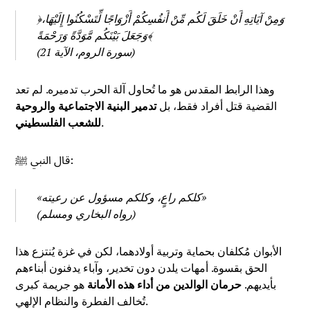
﴿وَمِنْ آيَاتِهِ أَنْ خَلَقَ لَكُم مِّنْ أَنفُسِكُمْ أَزْوَاجًا لِّتَسْكُنُوا إِلَيْهَا،
وَجَعَلَ بَيْنَكُم مَّوَدَّةً وَرَحْمَةً﴾
(سورة الروم، الآية 21)
وهذا الرابط المقدس هو ما تُحاول آلة الحرب تدميره. لم تعد
القضية قتل أفراد فقط، بل
تدمير البنية الاجتماعية والروحية
.
للشعب الفلسطيني
قال النبي ﷺ:
«كلكم راعٍ، وكلكم مسؤول عن رعيته»
(رواه البخاري ومسلم)
الأبوان مُكلفان بحماية وتربية أولادهما، لكن في غزة يُنتزع هذا
الحق بقسوة. أمهات يلدن دون تخدير، وآباء يدفنون أبناءهم
بأيديهم.
حرمان الوالدين من أداء هذه الأمانة
هو جريمة كبرى
تُخالف الفطرة والنظام الإلهي.