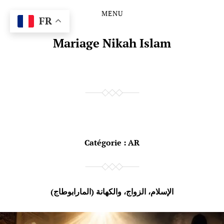
MENU
Skip
Skip
FR
to
to
the
the
Mariage Nikah Islam
content
main
menu
Catégorie :
AR
الإسلام، الزواج، والكهانة (المارابوطاج)