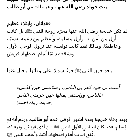
.
بنت خويلد رضي الله عنها
، وعمه الحامي
أبو طالب
فقدانان، وابتلاء عظيم
لم تكن خديجة رضي الله عنها مجرّد زوجة للنبي ﷺ، بل كانت
أول من آمن به، وأول مسلمة، وأعظم من دعمه نفسيًا،
وعاطفيًا، وماليًا. فقد كانت تواسيه عند نزول الوحي الأول،
وتشجّعه دائمًا أمام اضطهاد قريش.
وقد حزن النبي ﷺ حزنًا شديدًا على وفاتها، وقال عنها:
«آمنت بي حين كفر بي الناس، وصدّقتني حين كذّبني
الناس، وواستني بمالها حين حرمني الناس.»
(حديث رواه أحمد)
وبعد وفاة خديجة بعدة أشهر، تُوفي عمه
أبو طالب
. ورغم أنه لم
يُسلِم، فقد كان الحامي الأول للنبي ﷺ من أذى قريش. وبوفاته،
فُتح الباب أمام اضطهاد أشد وأعنف للنبي ﷺ.