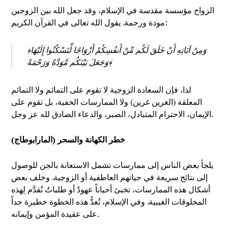
الزواج مؤسسة مقدسة في الإسلام، وقد جعل الله بين الزوجين
مودة ورحمة. يقول الله تعالى في القرآن الكريم:
﴿وَمِنْ آيَاتِهِ أَنْ خَلَقَ لَكُم مِّنْ أَنفُسِكُمْ أَزْوَاجًا لِّتَسْكُنُوا إِلَيْهَا
وَجَعَلَ بَيْنَكُم مَّوَدَّةً وَرَحْمَةً﴾
لذا، فإن السعادة الزوجية لا تقوم على التمائم ولا التمائم
المعلقة (الغرين غرين) ولا الممارسات الخفية، بل تقوم على
الإيمان، الاحترام المتبادل، الصبر، والدعاء الصادق لله عز وجل.
خطر الكهانة والسحر (المارابوطاج)
يلجأ بعض الناس إلى ممارسات تشمل الاستعانة بالجن للوصول
إلى نتائج سريعة في حياتهم العاطفية أو الزوجية. وخلف بعض
أشكال هذه الممارسات، تخبئ أحياناً عهودٌ أو طلباتٌ تُقدَّم لِهذه
المخلوقات الغيبية. وفي الإسلام، تُعدُّ هذه الخطوة خطيرة جداً
على عقيدة المؤمن وإيمانه.