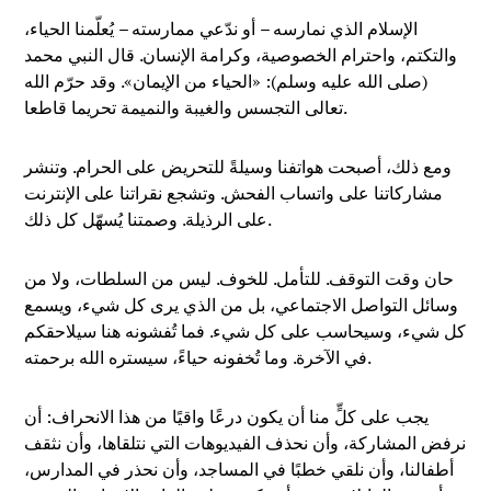
الإسلام الذي نمارسه – أو ندّعي ممارسته – يُعلّمنا الحياء،
والتكتم، واحترام الخصوصية، وكرامة الإنسان. قال النبي محمد
(صلى الله عليه وسلم): «الحياء من الإيمان». وقد حرّم الله
تعالى التجسس والغيبة والنميمة تحريما قاطعا.
ومع ذلك، أصبحت هواتفنا وسيلةً للتحريض على الحرام. وتنشر
مشاركاتنا على واتساب الفحش. وتشجع نقراتنا على الإنترنت
على الرذيلة. وصمتنا يُسهّل كل ذلك.
حان وقت التوقف. للتأمل. للخوف. ليس من السلطات، ولا من
وسائل التواصل الاجتماعي، بل من الذي يرى كل شيء، ويسمع
كل شيء، وسيحاسب على كل شيء. فما تُفشونه هنا سيلاحقكم
في الآخرة. وما تُخفونه حياءً، سيستره الله برحمته.
يجب على كلٍّ منا أن يكون درعًا واقيًا من هذا الانحراف: أن
نرفض المشاركة، وأن نحذف الفيديوهات التي نتلقاها، وأن نثقف
أطفالنا، وأن نلقي خطبًا في المساجد، وأن نحذر في المدارس،