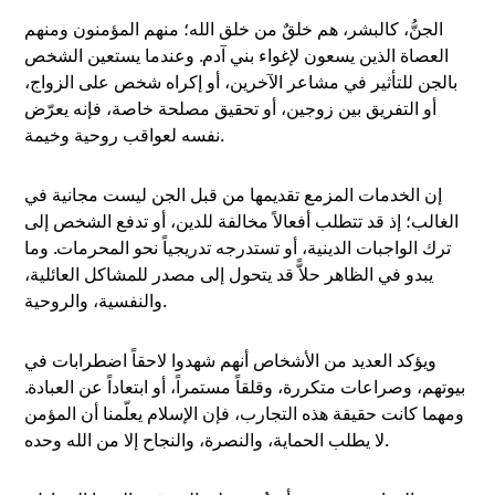
الجنُّ، كالبشر، هم خلقٌ من خلق الله؛ منهم المؤمنون ومنهم
العصاة الذين يسعون لإغواء بني آدم. وعندما يستعين الشخص
بالجن للتأثير في مشاعر الآخرين، أو إكراه شخص على الزواج،
أو التفريق بين زوجين، أو تحقيق مصلحة خاصة، فإنه يعرّض
نفسه لعواقب روحية وخيمة.
إن الخدمات المزمع تقديمها من قبل الجن ليست مجانية في
الغالب؛ إذ قد تتطلب أفعالاً مخالفة للدين، أو تدفع الشخص إلى
ترك الواجبات الدينية، أو تستدرجه تدريجياً نحو المحرمات. وما
يبدو في الظاهر حلاًّ قد يتحول إلى مصدر للمشاكل العائلية،
والنفسية، والروحية.
ويؤكد العديد من الأشخاص أنهم شهدوا لاحقاً اضطرابات في
بيوتهم، وصراعات متكررة، وقلقاً مستمراً، أو ابتعاداً عن العبادة.
ومهما كانت حقيقة هذه التجارب، فإن الإسلام يعلّمنا أن المؤمن
لا يطلب الحماية، والنصرة، والنجاح إلا من الله وحده.