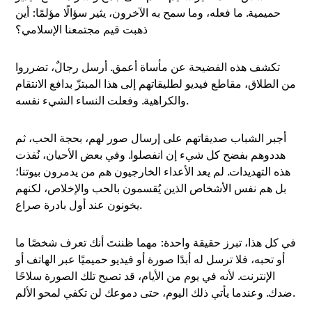
حميمية. ما فعله، وما سمح به الآخرون، يثير سؤالًا مؤلمًا: أين
ذهبت قيم مجتمعنا الإسلامي؟
تكشف هذه الفضيحة عن مأساة أعمق. أرسل رجالٌ، تضرروا
من الطلاق، مقاطع فيديو لطليقاتهم إلى هذا المبتزّ بدافع الانتقام
والكراهية. وفعلت النساء الشيء نفسه.
أجبر الشباب صديقاتهم على إرسال صور لهم، بحجة الحب، ثم
هددوهم بفضح كل شيء إن انفصلوا. وفي بعض الأحيان، نُفذت
هذه التهديدات. لم يعد الأعداء الخارجيون هم من يدمرون بيوتنا؛
بل هم نفس الأشخاص الذين يُقسمون بالحب والإخلاص، لكنهم
يخونون عند أول بادرة صراع.
في كل هذا، تبرز حقيقة واحدة: مهما ظننتَ أنك تعرف شخصًا ما
أو تحبه، فلا ترسل له أبدًا صورة أو فيديو حميميًا عبر الهاتف أو
الإنترنت. لأنه في يوم من الأيام، قد تصبح تلك الصورة سلاحًا
ضدك. وعندما يأتي ذلك اليوم، حتى دموعك لن تكفي لمحو الألم.