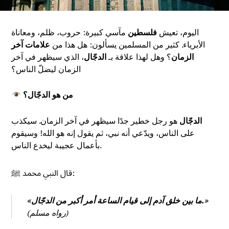
اليوم، تعيش
فلسطين
مآسي كبيرة: حروب، ظلم، ومعاناة
الأبرياء. كثير من المسلمين يسألون: هل هذا من
علامات آخر
الزمان
؟ وهل لهذا علاقة بـ
الدجّال
، الذي سيظهر في آخر
الزمان ليضلّ الناس؟
من هو الدجّال؟
الدجّال
هو رجل خطير جدًا سيظهر في آخر الزمان. سيكذب
على الناس، ويدّعي أنه نبي، ثم يقول إنه هو الله! وسيقوم
بأعمال عجيبة ليخدع الناس.
قال النبي محمد ﷺ:
«ما بين خلق آدم إلى قيام الساعة أمر أكبر من الدجّال.»
(رواه مسلم)