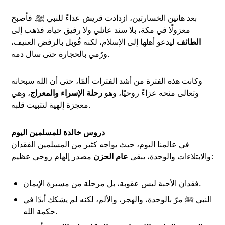
بعد هاتين الخسارتين، ازدادت قريش عداءً للنبي ﷺ. فأصبح
معزولًا في مكة، بلا سند عائلي ولا رفيق حياة. فذهب إلى
الطائف
ليدعو أهلها إلى الإسلام، لكنه قُوبل بالرفض العنيف،
ورُمي بالحجارة حتى سال دمه.
وكانت هذه الفترة من أشد الفترات ألمًا، حتى أن الله سبحانه
وتعالى منحه عزاءً روحيًا، وهو
رحلة الإسراء والمعراج
، وهي
معجزة إلهية لتثبيت قلبه.
دروس خالدة للمسلمين اليوم
في عالمنا اليوم، حيث يواجه كثير من المسلمين الفقدان
مصدر إلهام روحي عظيم:
والابتلاءات والوحدة، يبقى
عام الحزن
فقدان الأحبة ليس عقوبة، بل مرحلة من مسيرة الإيمان.
النبي ﷺ مرّ بالوحدة، والهجر، والألم، لكنه لم يشكك أبدًا في
حكمة الله.