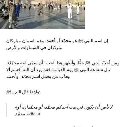
إن اسم النبي ﷺ هو
محمّد
أو
أحمد
، وهما اسمان مباركان
يتردّدان في السماوات والأرض.
ومن أحبّ النبي ﷺ حقًّا، وأظهر هذا الحب بأن سمّى ابنه
محمّدًا
،
نال شفاعة النبي ﷺ يوم القيامة. فقد ورد أن الله أقسم ألا
.
يعذّب من يحمل اسم
محمّد
أو
أحمد
ولهذا قال النبي ﷺ:
«لا بأس أن يكون في بيت أحدكم محمّد، أو محمّدان، أو
ثلاثة محمّد…»