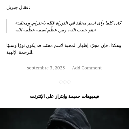
فقال جبريل:
«كان كلما رأى اسم
محمّد
في التوراة قبّله باحترام. ومحمّد
هو حبيب الله، ومن عظّم اسمه عظّمه الله.»
وهكذا، فإن مجرّد إظهار المحبة لاسم
محمّد
قد يكون نورًا وسببًا
للرحمة الإلهية.
septembre 3, 2025
Add Comment
فيديوهات حميمة وابتزاز على الإنترنت