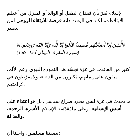
الإسلام يُقرّ بأن فقدان الطفل أو الوالد أو المنزل من أعظم
الابتلاءات، لكنه في الوقت ذاته
فرصة للارتقاء الروحي
لمن
يصبر.
﴿الَّذِينَ إِذَا أَصَابَتْهُم مُّصِيبَةٌ قَالُوا إِنَّا لِلَّهِ وَإِنَّا إِلَيْهِ رَاجِعُونَ﴾
(سورة البقرة، الآيتان 155–156)
كثير من العائلات في غزة تجسّد هذا النموذج النبوي. رغم الألم،
يبقون على إيمانهم، يُكثرون من الدعاء، ولا يفرّطون في
كرامتهم.
ما يحدث في غزة ليس مجرد صراع سياسي، بل هو
اعتداء على
أسس الإنسانية
، وعلى ما يُقدّسه الإسلام:
الأسرة، الرحمة،
.
والعدالة
بصفتنا مسلمين، واجبنا أن: