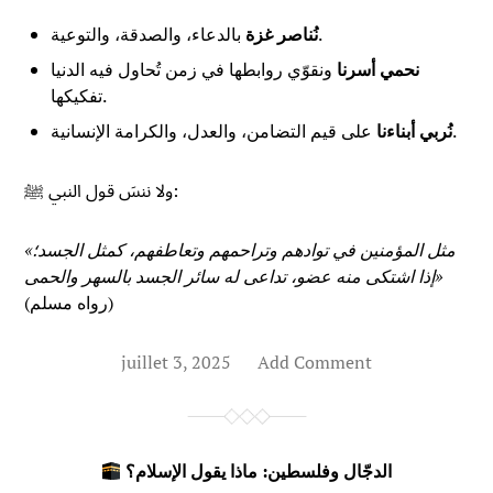
بالدعاء، والصدقة، والتوعية.
نُناصر غزة
نحمي أسرنا
ونقوّي روابطها في زمن تُحاول فيه الدنيا
تفكيكها.
على قيم التضامن، والعدل، والكرامة الإنسانية.
نُربي أبناءنا
ولا ننسَ قول النبي ﷺ:
«مثل المؤمنين في توادهم وتراحمهم وتعاطفهم، كمثل الجسد؛
إذا اشتكى منه عضو، تداعى له سائر الجسد بالسهر والحمى»
(رواه مسلم)
juillet 3, 2025
Add Comment
الدجّال وفلسطين: ماذا يقول الإسلام؟