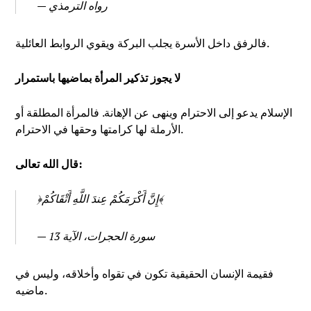
— رواه الترمذي
فالرفق داخل الأسرة يجلب البركة ويقوي الروابط العائلية.
لا يجوز تذكير المرأة بماضيها باستمرار
الإسلام يدعو إلى الاحترام وينهى عن الإهانة. فالمرأة المطلقة أو
الأرملة لها كرامتها وحقها في الاحترام.
قال الله تعالى:
﴿إِنَّ أَكْرَمَكُمْ عِندَ اللَّهِ أَتْقَاكُمْ﴾
— سورة الحجرات، الآية 13
فقيمة الإنسان الحقيقية تكون في تقواه وأخلاقه، وليس في
ماضيه.