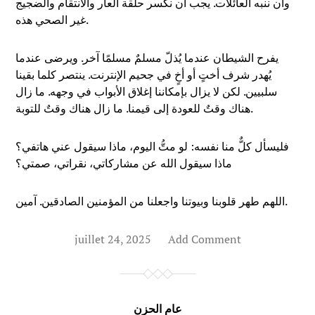
وأن ننبه العائلات. يجب أن نكسر حلقة العار والانتقام والضجيج
غير الصحي هذه.
يفرح الشيطان عندما يُذلّ مسلمٌ مسلمًا آخر. ويرضى عندما
يُهدر شرف أختٍ أو أخٍ في جحيم الإنترنت. ينتصر كلما بقينا
سلبيين. لكن لا يزال بإمكاننا إغلاق الأبواب في وجهه. ما زال
هناك وقتٌ للعودة إلى قيمنا. ما زال هناك وقتٌ للتوبة.
فليسأل كلٌّ منا نفسه: لو متُّ اليوم، ماذا سيقول عني هاتفي؟
ماذا سيقول الله عن مشاركاتي، نقراتي، صمتي؟
اللهم طهر قلوبنا وبيوتنا واجعلنا من المؤمنين الصادقين. آمين.
juillet 24, 2025
Add Comment
عام الحزن