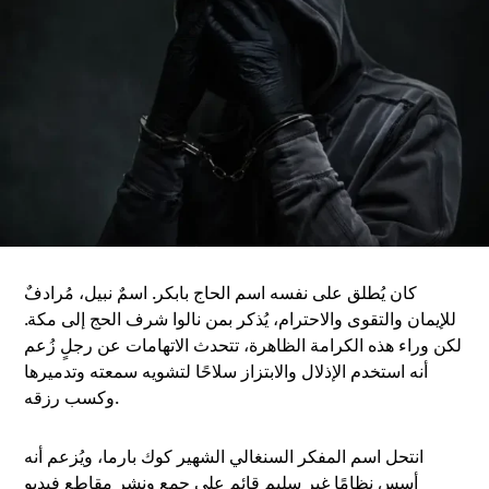
كان يُطلق على نفسه اسم الحاج بابكر. اسمٌ نبيل، مُرادفٌ
للإيمان والتقوى والاحترام، يُذكر بمن نالوا شرف الحج إلى مكة.
لكن وراء هذه الكرامة الظاهرة، تتحدث الاتهامات عن رجلٍ زُعم
أنه استخدم الإذلال والابتزاز سلاحًا لتشويه سمعته وتدميرها
وكسب رزقه.
انتحل اسم المفكر السنغالي الشهير كوك بارما، ويُزعم أنه
أسس نظامًا غير سليم قائم على جمع ونشر مقاطع فيديو