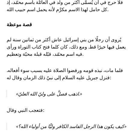
فلا حرج في أن يُسمَّى أكثر من ولد في العائلة باسم
محمّد
، إذ
كل حامل لهذا الاسم مكرَّم لأنه يحمل اسم حبيب الله.
قصة موعظة
يُروى أن رجلًا من بني إسرائيل عاش أكثر من ثمانين سنة لم
يعمل فيها خيرًا قط. ومع ذلك، كان كلما فتح كتاب التوراة ورأى
، قبّله قبلة محبّة وتعظيم.
فيه اسم
محمّد
فلما مات، نبذه قومه ورفضوا الصلاة عليه بسبب سوء أفعاله.
فنزل جبريل عليه السلام إلى نبيّ ذلك الزمان وقال له:
«اذهب فصلِّ على وليّ الله العليّ.»
فتعجب النبي وقال:
«كيف يكون هذا الرجل الفاسد الكافر وليًّا من أولياء الله؟»