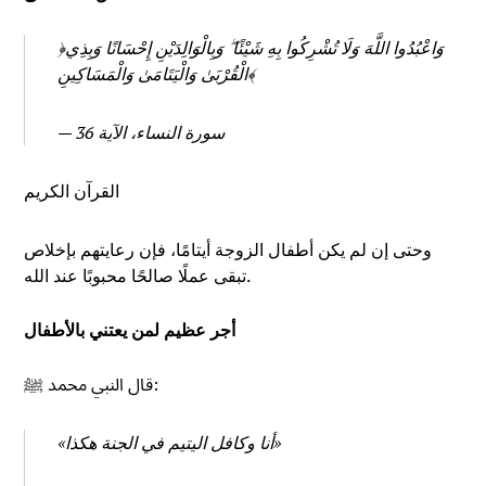
﴿وَاعْبُدُوا اللَّهَ وَلَا تُشْرِكُوا بِهِ شَيْئًا ۖ وَبِالْوَالِدَيْنِ إِحْسَانًا وَبِذِي
الْقُرْبَىٰ وَالْيَتَامَىٰ وَالْمَسَاكِينِ﴾
— سورة النساء، الآية 36
القرآن الكريم
وحتى إن لم يكن أطفال الزوجة أيتامًا، فإن رعايتهم بإخلاص
تبقى عملًا صالحًا محبوبًا عند الله.
أجر عظيم لمن يعتني بالأطفال
قال النبي محمد ﷺ:
«أنا وكافل اليتيم في الجنة هكذا»