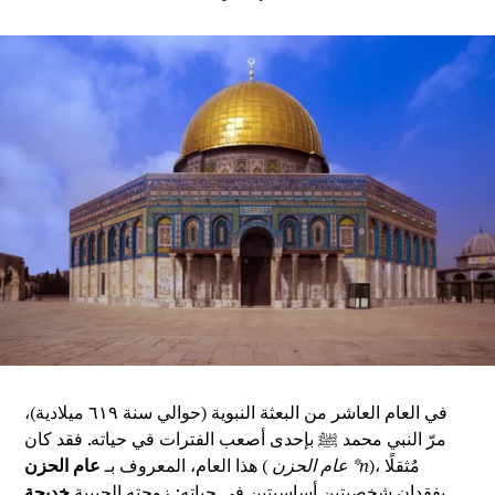
في العام العاشر من البعثة النبوية (حوالي سنة ٦١٩ ميلادية)،
مرّ النبي محمد ﷺ بإحدى أصعب الفترات في حياته. فقد كان
)، مُثقلًا
عام الحزن *n
(
هذا العام، المعروف بـ
عام الحزن
بفقدان شخصيتين أساسيتين في حياته: زوجته الحبيبة
خديجة