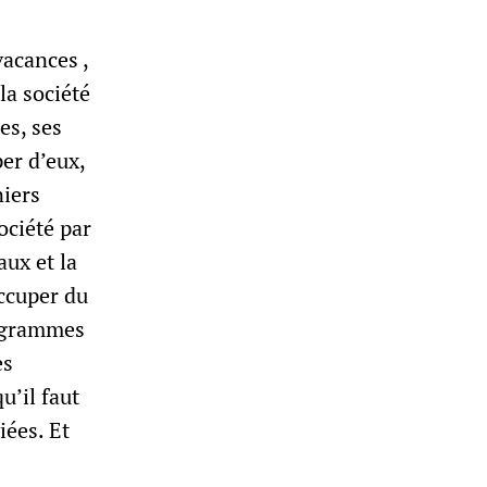
vacances ,
la société
es, ses
per d’eux,
niers
ociété par
ux et la
occuper du
rogrammes
es
u’il faut
iées. Et