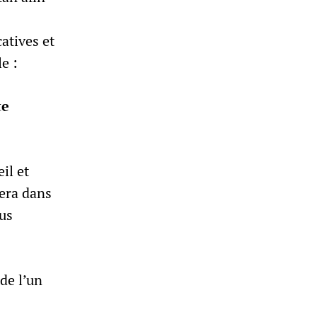
atives et
le :
te
il et
rera dans
lus
de l’un