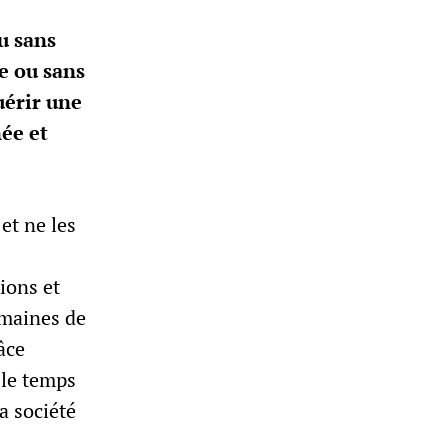
u sans
e ou sans
uérir une
née et
et ne les
ions et
omaines de
âce
 le temps
a société