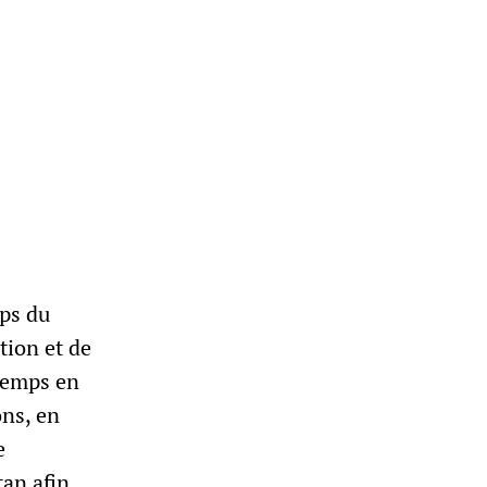
ps du
ation et de
 temps en
ons, en
e
tan afin