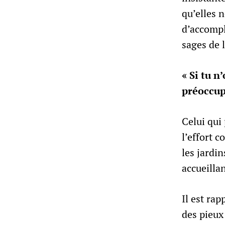
qu’elles 
d’accompl
sages de
« Si tu n
préoccupe
Celui qui
l’effort c
les jardin
accueil
Il est ra
des pieux