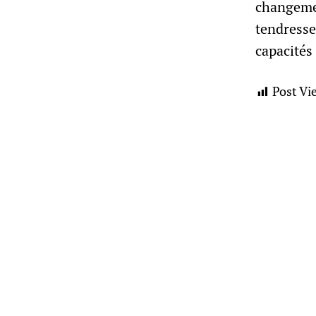
changemen
tendresse 
capacités 
Post Vi