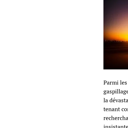
Parmi les
gaspillage
la dévast
tenant co
rechercha
insistant