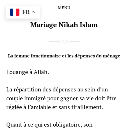
MENU
Skip
Skip
FR
to
to
the
the
Mariage Nikah Islam
content
main
menu
La femme fonctionnaire et les dépenses du ménage
Louange à Allah.
La répartition des dépenses au sein d’un
couple immigré pour gagner sa vie doit être
réglée à l’amiable et sans tiraillement.
Quant à ce qui est obligatoire, son